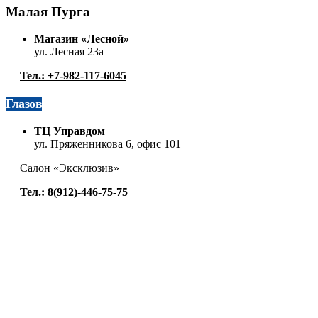
Малая Пурга
Магазин «Лесной»
ул. Лесная 23а
Тел.: +7-982-117-6045
Глазов
ТЦ Управдом
ул. Пряженникова 6, офис 101
Салон «Эксклюзив»
Тел.: 8(912)-446-75-75
Используя этот сайт, Вы выражаете согласие на сбор и обрабо
анализа поведения пользователей, согласно нашей политике о
Политика использования cookie
|
Политика обработки персона
Наш веб-ресурс предоставляет исключительно информацию и н
ознакомления. Вы соглашаетесь использовать ее на свой страх
стоимости услуг, свяжитесь с нами по указанным контактам.