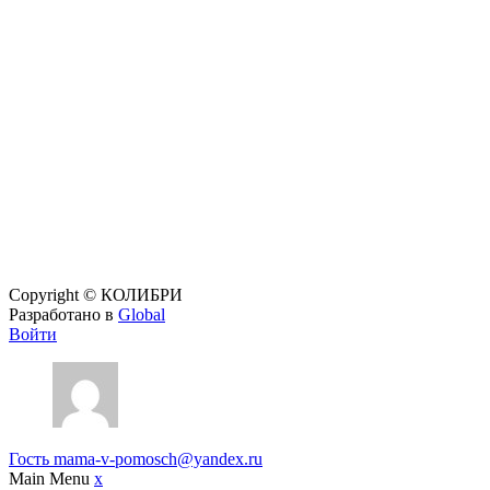
нашей политике обработки персональных данных.
Политика использования cookie
|
Политика обработки
персональных данных
|
Согласие на обработку персональных
данных
Наш веб-ресурс предоставляет исключительно информацию и
не является публичной офертой, согласно Статье 437 ГК РФ.
Предоставленная информация предназначена исключительно
для ознакомления. Вы соглашаетесь использовать ее на свой
страх и риск. Пожалуйста, обратите внимание на обновления
прайс-листов и материалов. Для получения точной
информации о стоимости услуг, свяжитесь с нами по
указанным контактам.
Copyright © КОЛИБРИ
Разработано в
Global
Войти
Гость
mama-v-pomosch@yandex.ru
Main Menu
x