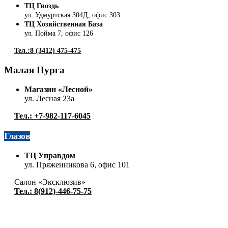
ТЦ Гвоздь
ул. Удмуртская 304Д, офис 303
ТЦ Хозяйственная База
ул. Пойма 7, офис 126
Тел.:8 (3412) 475-475
Малая Пурга
Магазин «Лесной»
ул. Лесная 23а
Тел.: +7-982-117-6045
Глазов
ТЦ Управдом
ул. Пряженникова 6, офис 101
Салон «Эксклюзив»
Тел.: 8(912)-446-75-75
Используя этот сайт, Вы выражаете согласие на сбор и
обработку Ваших персональных данных, в том числе с
привлечением сторонних сервисов, с применением cookie-
файлов и средств анализа поведения пользователей, согласно