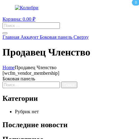
0
Корзина:
0.00
₽
Поиск
товаров
Главная
Аккаунт
Боковая панель
Сверху
Продавец Членство
Home
Продавец Членство
[wcfm_vendor_membership]
Боковая панель
Поиск
Категории
Рубрик нет
Последние новости